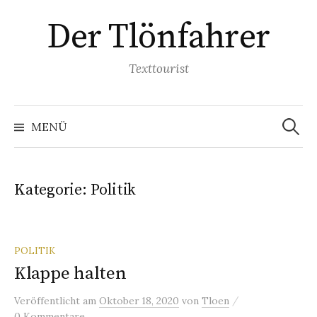
Springe
Der Tlönfahrer
zum
Inhalt
Texttourist
Suchen
nach:
MENÜ
Kategorie:
Politik
POLITIK
Klappe halten
/
Veröffentlicht
am
Oktober 18, 2020
von
Tloen
0 Kommentare