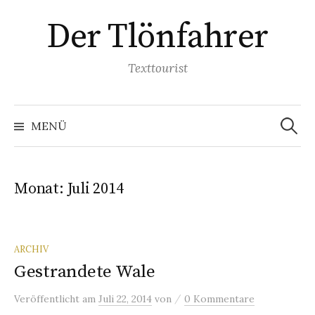
Springe
Der Tlönfahrer
zum
Inhalt
Texttourist
Suchen
nach:
MENÜ
Monat:
Juli 2014
ARCHIV
Gestrandete Wale
/
Veröffentlicht
am
Juli 22, 2014
von
0 Kommentare