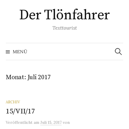
Springe
Der Tlönfahrer
zum
Inhalt
Texttourist
Suchen
nach:
MENÜ
Monat:
Juli 2017
ARCHIV
15/VII/17
Veröffentlicht
am
Juli 15, 2017
von