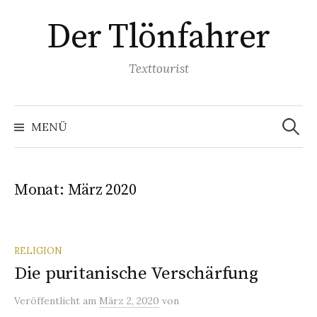
Springe
Der Tlönfahrer
zum
Inhalt
Texttourist
Suchen
nach:
MENÜ
Monat:
März 2020
RELIGION
Die puritanische Verschärfung
Veröffentlicht
am
März 2, 2020
von