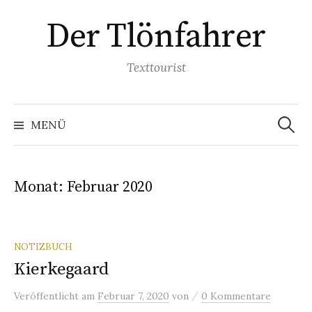
Springe
Der Tlönfahrer
zum
Inhalt
Texttourist
Suchen
nach:
MENÜ
Monat:
Februar 2020
NOTIZBUCH
Kierkegaard
/
Veröffentlicht
am
Februar 7, 2020
von
0 Kommentare