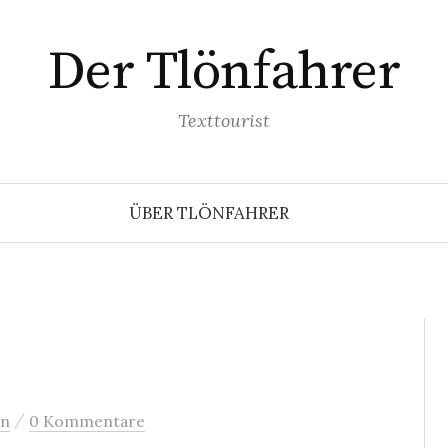
Der Tlönfahrer
Texttourist
ÜBER TLÖNFAHRER
/
en
0 Kommentare