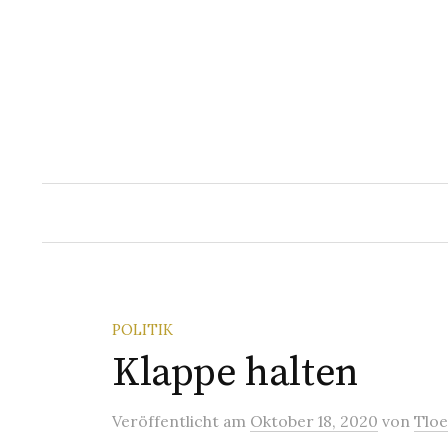
Springe
zum
Inhalt
POLITIK
Klappe halten
Veröffentlicht
am
Oktober 18, 2020
von
Tlo