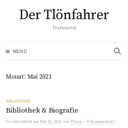
Springe
Der Tlönfahrer
zum
Inhalt
Texttourist
Suchen
nach:
MENÜ
Monat:
Mai 2021
BIBLIOTHEK
Bibliothek & Biografie
/
Veröffentlicht
am
Mai 13, 2021
von
Tloen
0 Kommentare