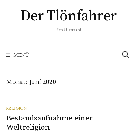
Springe
Der Tlönfahrer
zum
Inhalt
Texttourist
Suchen
nach:
MENÜ
Monat:
Juni 2020
RELIGION
Bestandsaufnahme einer
Weltreligion