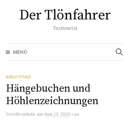
Springe
Der Tlönfahrer
zum
Inhalt
Texttourist
Suchen
nach:
MENÜ
BIBLIOTHEK
Hängebuchen und
Höhlenzeichnungen
Veröffentlicht
am
Juni 23, 2020
von