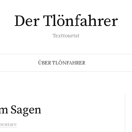
Der Tlönfahrer
Texttourist
ÜBER TLÖNFAHRER
m Sagen
entare