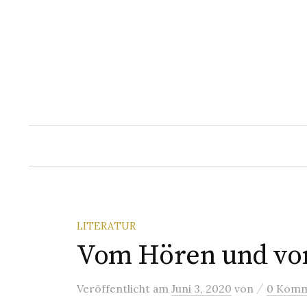
Springe
zum
Inhalt
LITERATUR
Vom Hören und vo
/
Veröffentlicht
am
Juni 3, 2020
von
0 Komm