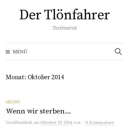
Springe
Der Tlönfahrer
zum
Inhalt
Texttourist
Suchen
nach:
MENÜ
Monat:
Oktober 2014
ARCHIV
Wenn wir sterben…
/
Veröffentlicht
am
Oktober 10, 2014
von
0 Kommentare