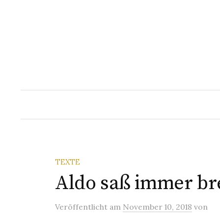
Springe
zum
Inhalt
TEXTE
Aldo saß immer bre
Veröffentlicht
am
November 10, 2018
von