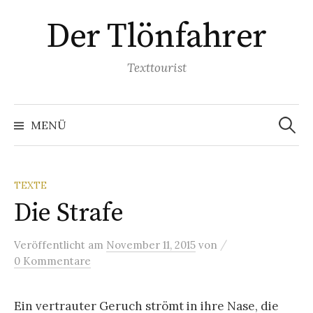
Springe
Der Tlönfahrer
zum
Inhalt
Texttourist
Suchen
nach:
MENÜ
TEXTE
Die Strafe
/
Veröffentlicht
am
November 11, 2015
von
0 Kommentare
Ein vertrauter Geruch strömt in ihre Nase, die